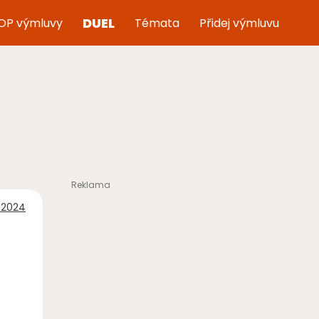
DUEL
OP výmluvy
Témata
Přidej výmluvu
a 2024