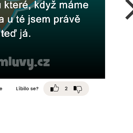
te
Líbilo se?
2