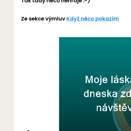
Tak tady něco nehraje :-)
Ze sekce výmluv
Když něco pokazím