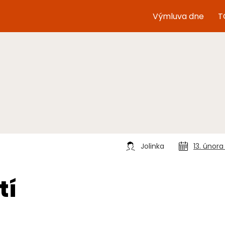
Výmluva dne
T
Jolinka
13. únor
tí