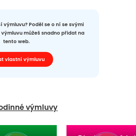
pší výmluvu? Poděl se o ní se svými
ou výmluvu můžeš snadno přidat na
tento web.
at vlastní výmluvu
odinné výmluvy