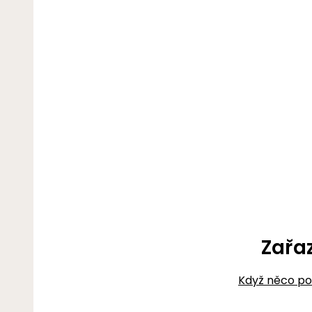
Zařa
Když něco p