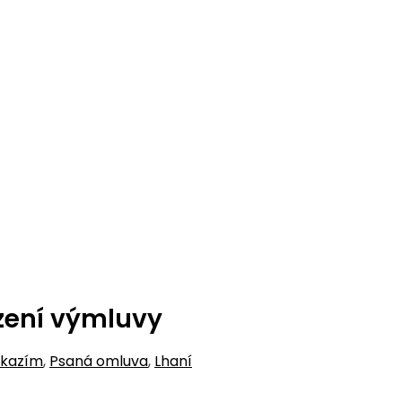
zení výmluvy
okazím
,
Psaná omluva
,
Lhaní