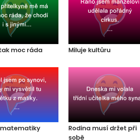
tak moc ráda
Miluje kultůru
z matematiky
Rodina musí držet při
sobě