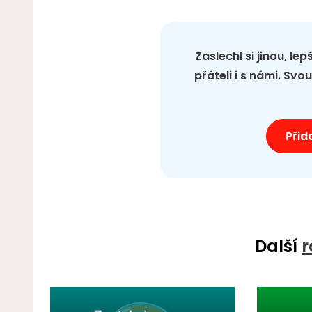
Zaslechl si jinou, le
přáteli i s námi. Sv
Přid
Další
r