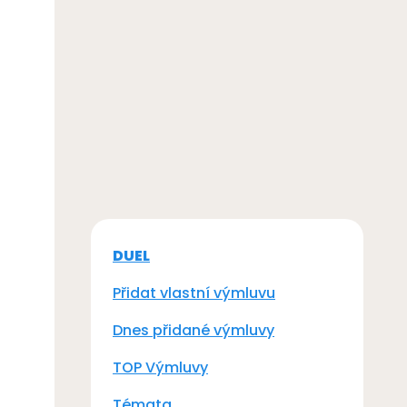
DUEL
Přidat vlastní výmluvu
Dnes přidané výmluvy
TOP Výmluvy
Témata