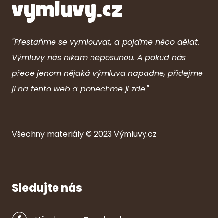
"Přestaňme se vymlouvat, a pojďme něco dělat.
Výmluvy nás nikam neposunou. A pokud nás
přece jenom nějaká výmluva napadne, přidejme
ji na tento web a ponechme ji zde."
Všechny ma
ter
iály © 2023
Výmluvy.cz
Sledujte nás