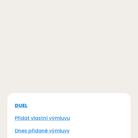
DUEL
Přidat vlastní výmluvu
Dnes přidané výmluvy