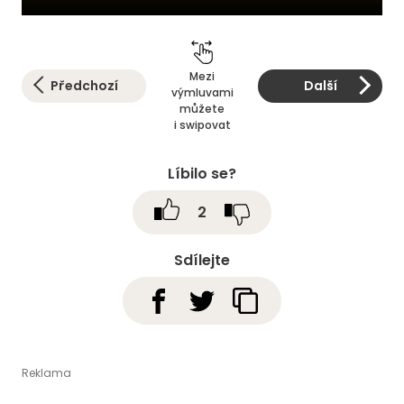
Mezi
Předchozí
Další
výmluvami
můžete
i swipovat
Líbilo se?
2
Sdílejte