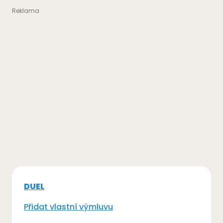
DUEL
Přidat vlastní výmluvu