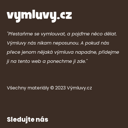
"Přestaňme se vymlouvat, a pojďme něco dělat.
Výmluvy nás nikam neposunou. A pokud nás
přece jenom nějaká výmluva napadne, přidejme
ji na tento web a ponechme ji zde."
Všechny ma
ter
iály © 2023
Výmluvy.cz
Sledujte nás