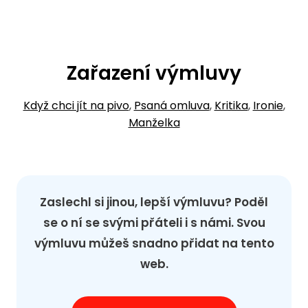
Zařazení výmluvy
Když chci jít na pivo
,
Psaná omluva
,
Kritika
,
Ironie
,
Manželka
Zaslechl si jinou, lepší výmluvu? Poděl
se o ní se svými přáteli i s námi. Svou
výmluvu můžeš snadno přidat na tento
web.