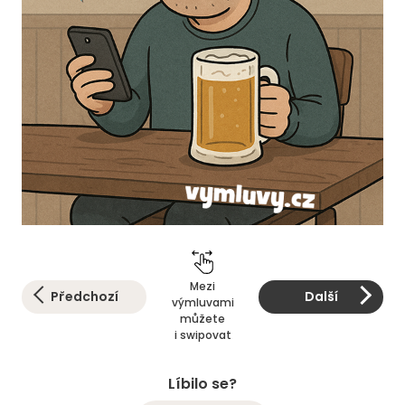
Mezi
Předchozí
Další
výmluvami
můžete
i swipovat
Líbilo se?