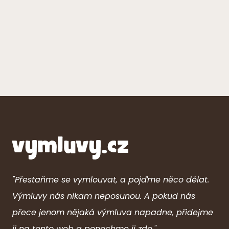
"Přestaňme se vymlouvat, a pojďme něco dělat.
Výmluvy nás nikam neposunou. A pokud nás
přece jenom nějaká výmluva napadne, přidejme
ji na tento web a ponechme ji zde."