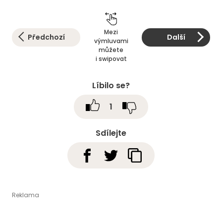
Mezi
Předchozí
Další
výmluvami
můžete
i swipovat
Líbilo se?
1
Sdílejte