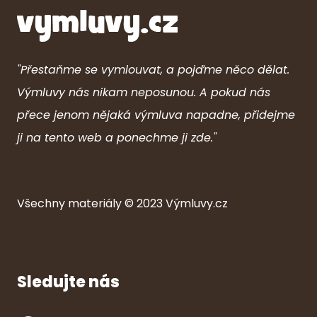
"Přestaňme se vymlouvat, a pojďme něco dělat.
Výmluvy nás nikam neposunou. A pokud nás
přece jenom nějaká výmluva napadne, přidejme
ji na tento web a ponechme ji zde."
Všechny ma
ter
iály © 2023
Výmluvy.cz
Sledujte nás