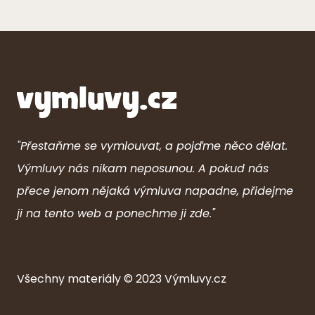
"Přestaňme se vymlouvat, a pojďme něco dělat.
Výmluvy nás nikam neposunou. A pokud nás
přece jenom nějaká výmluva napadne, přidejme
ji na tento web a ponechme ji zde."
Všechny ma
ter
iály © 2023
Výmluvy.cz