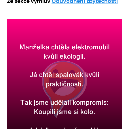
Ze sekce výmluv
Odůvodnění zbytečnosti