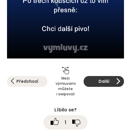
Mezi
Předchozí
Další
výmluvami
můžete
i swipovat
Líbilo se?
1