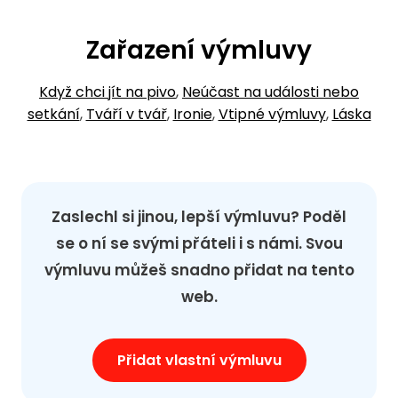
Zařazení výmluvy
Když chci jít na pivo
,
Neúčast na události nebo
setkání
,
Tváří v tvář
,
Ironie
,
Vtipné výmluvy
,
Láska
Zaslechl si jinou, lepší výmluvu? Poděl
se o ní se svými přáteli i s námi. Svou
výmluvu můžeš snadno přidat na tento
web.
Přidat vlastní výmluvu