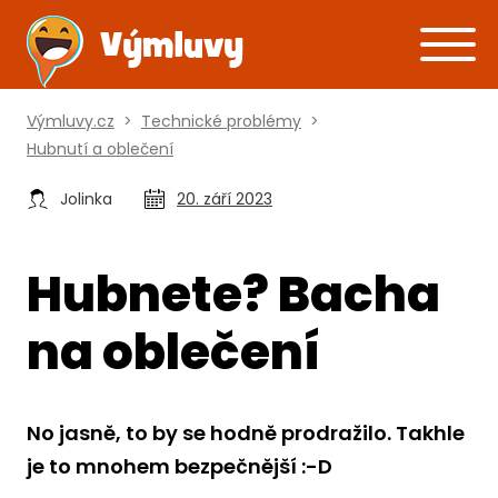
Výmluvy.cz
>
Technické problémy
>
Hubnutí a oblečení
Jolinka
20. září 2023
Hubnete? Bacha
na oblečení
No jasně, to by se hodně prodražilo. Takhle
je to mnohem bezpečnější :-D