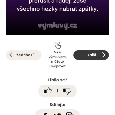
Mezi
Předchozí
Další
výmluvami
můžete
i swipovat
Líbilo se?
1
Sdílejte