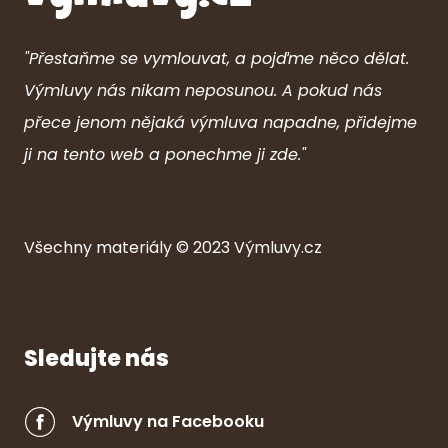
"Přestaňme se vymlouvat, a pojďme něco dělat.
Výmluvy nás nikam neposunou. A pokud nás
přece jenom nějaká výmluva napadne, přidejme
ji na tento web a ponechme ji zde."
Všechny ma
ter
iály © 2023
Výmluvy.cz
Sledujte nás
Výmluvy na Facebooku