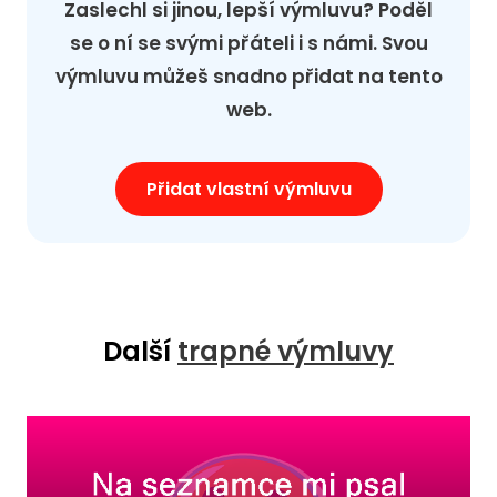
Zaslechl si jinou, lepší výmluvu? Poděl
se o ní se svými přáteli i s námi. Svou
výmluvu můžeš snadno přidat na tento
web.
Přidat vlastní výmluvu
Další
trapné výmluvy