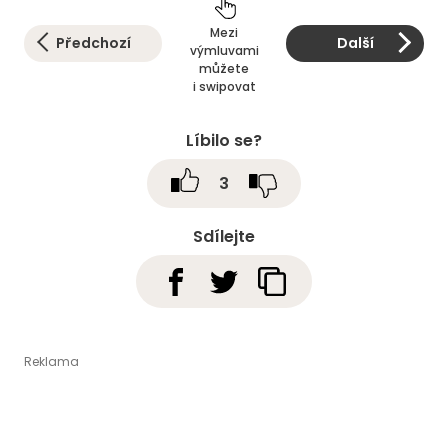
Mezi
Předchozí
Další
výmluvami
můžete
i swipovat
Líbilo se?
3
Sdílejte