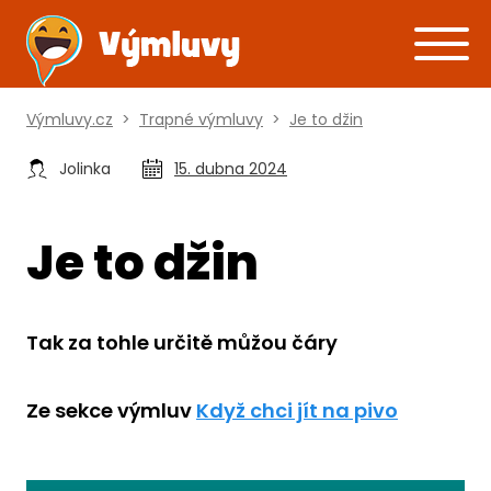
Výmluvy.cz
>
Trapné výmluvy
>
Je to džin
Jolinka
15. dubna 2024
Je to džin
Tak za tohle určitě můžou čáry
Ze sekce výmluv
Když chci jít na pivo