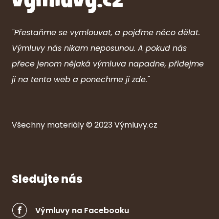
"Přestaňme se vymlouvat, a pojďme něco dělat.
Výmluvy nás nikam neposunou. A pokud nás
přece jenom nějaká výmluva napadne, přidejme
ji na tento web a ponechme ji zde."
Všechny ma
ter
iály © 2023
Výmluvy.cz
Sledujte nás
Výmluvy na Facebooku