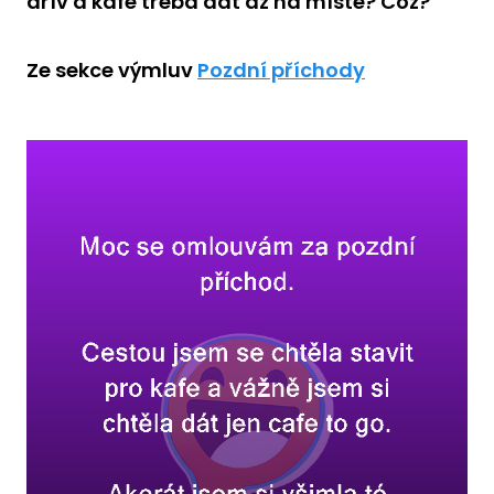
dřív a kafe třeba dát až na místě? Což?
Ze sekce výmluv
Pozdní příchody