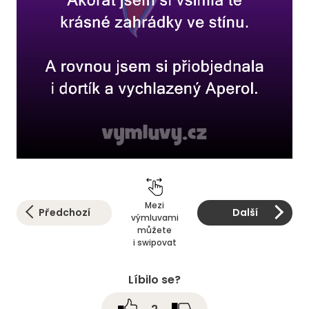
Mezi
Předchozí
Další
výmluvami
můžete
i swipovat
Líbilo se?