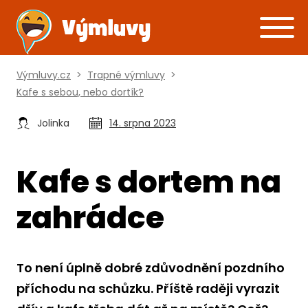
Výmluvy.cz
>
Trapné výmluvy
>
Kafe s sebou, nebo dortík?
Jolinka
14. srpna 2023
Kafe s dortem na
zahrádce
To není úplně dobré zdůvodnění pozdního
příchodu na schůzku. Příště raději vyrazit