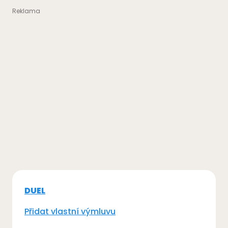
DUEL
Přidat vlastní výmluvu