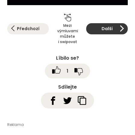
Mezi
Předchozí
Další
výmluvami
můžete
i swipovat
Líbilo se?
1
Sdílejte