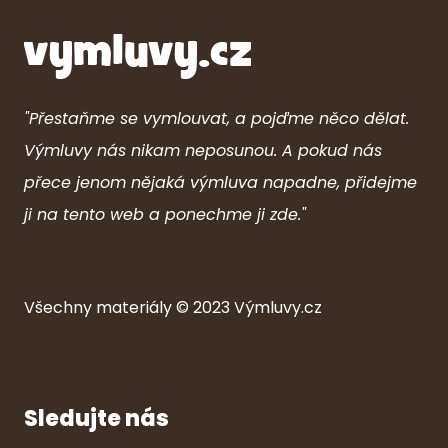
"Přestaňme se vymlouvat, a pojďme něco dělat.
Výmluvy nás nikam neposunou. A pokud nás
přece jenom nějaká výmluva napadne, přidejme
ji na tento web a ponechme ji zde."
Všechny ma
ter
iály © 2023
Výmluvy.cz
Sledujte nás