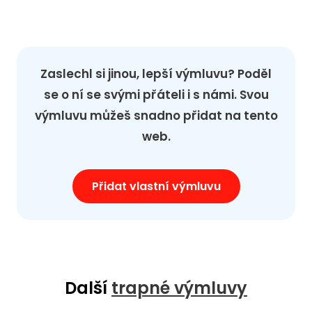
Zaslechl si jinou, lepší výmluvu? Poděl
se o ní se svými přáteli i s námi. Svou
výmluvu můžeš snadno přidat na tento
web.
Přidat vlastní výmluvu
Další
trapné výmluvy