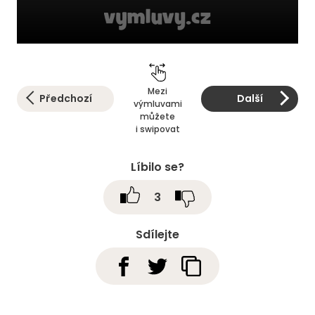
Mezi
Předchozí
Další
výmluvami
můžete
i swipovat
Líbilo se?
3
Sdílejte