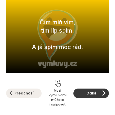
Mezi
Předchozí
Další
výmluvami
můžete
i swipovat