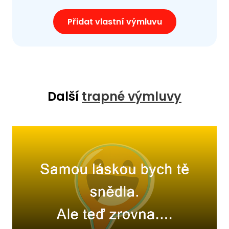
Přidat vlastní výmluvu
Další
trapné výmluvy