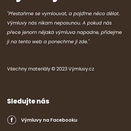
"Přestaňme se vymlouvat, a pojďme něco dělat.
Výmluvy nás nikam neposunou. A pokud nás
přece jenom nějaká výmluva napadne, přidejme
ji na tento web a ponechme ji zde."
Všechny ma
ter
iály © 2023
Výmluvy.cz
Sledujte nás
Výmluvy na Facebooku