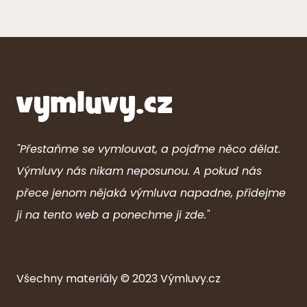
"Přestaňme se vymlouvat, a pojďme něco dělat.
Výmluvy nás nikam neposunou. A pokud nás
přece jenom nějaká výmluva napadne, přidejme
ji na tento web a ponechme ji zde."
Všechny ma
ter
iály © 2023
Výmluvy.cz