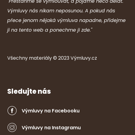
"Přestaňme se vymlouvat, a pojďme něco dělat.
Výmluvy nás nikam neposunou. A pokud nás
přece jenom nějaká výmluva napadne, přidejme
ji na tento web a ponechme ji zde."
Všechny ma
ter
iály © 2023
Výmluvy.cz
Sledujte nás
Výmluvy na Facebooku
Výmluvy na Instagramu