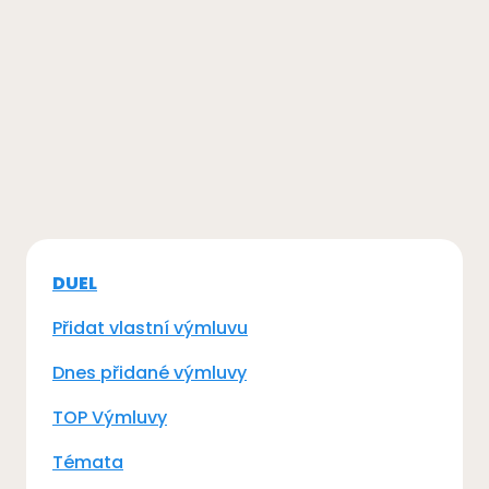
DUEL
Přidat vlastní výmluvu
Dnes přidané výmluvy
TOP Výmluvy
Témata