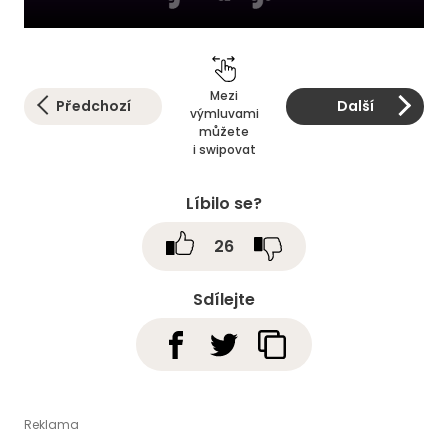
Mezi
Předchozí
Další
výmluvami
můžete
i swipovat
Líbilo se?
26
Sdílejte