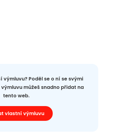
pší výmluvu? Poděl se o ní se svými
ou výmluvu můžeš snadno přidat na
tento web.
at vlastní výmluvu