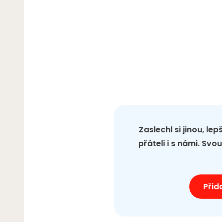
Zaslechl si jinou, le
přáteli i s námi. Sv
Přid