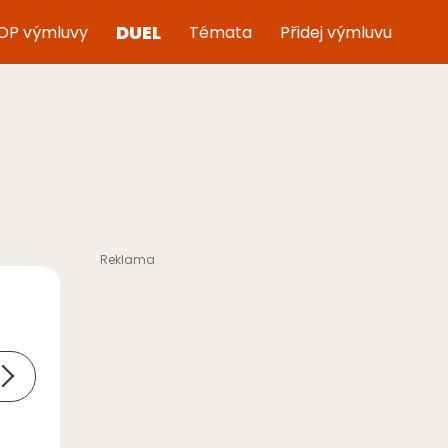
DUEL
OP výmluvy
Témata
Přidej výmluvu