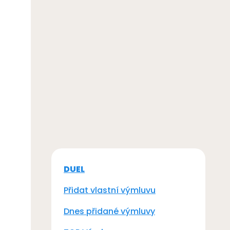
DUEL
Přidat vlastní výmluvu
Dnes přidané výmluvy