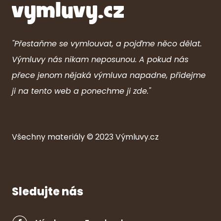
"Přestaňme se vymlouvat, a pojďme něco dělat.
Výmluvy nás nikam neposunou. A pokud nás
přece jenom nějaká výmluva napadne, přidejme
ji na tento web a ponechme ji zde."
Všechny ma
ter
iály © 2023
Výmluvy.cz
Sledujte nás