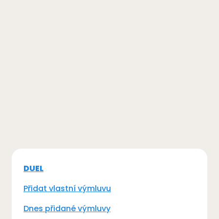
DUEL
Přidat vlastní výmluvu
Dnes přidané výmluvy