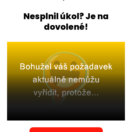
Nesplnil úkol? Je na
dovolené!