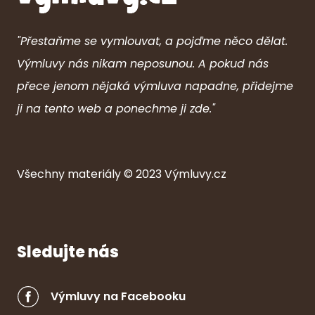
"Přestaňme se vymlouvat, a pojďme něco dělat.
Výmluvy nás nikam neposunou. A pokud nás
přece jenom nějaká výmluva napadne, přidejme
ji na tento web a ponechme ji zde."
Všechny ma
ter
iály © 2023
Výmluvy.cz
Sledujte nás
Výmluvy na Facebooku