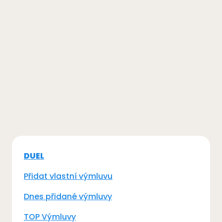
DUEL
Přidat vlastní výmluvu
Dnes přidané výmluvy
TOP Výmluvy