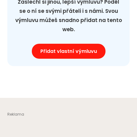
Zaslechl si jinou, lepší výmluvu? Poděl
se o ní se svými přáteli i s námi. Svou
výmluvu můžeš snadno přidat na tento
web.
Přidat vlastní výmluvu