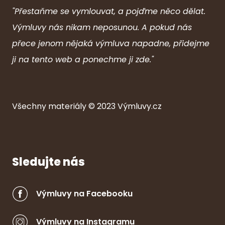
"Přestaňme se vymlouvat, a pojďme něco dělat.
Výmluvy nás nikam neposunou. A pokud nás
přece jenom nějaká výmluva napadne, přidejme
ji na tento web a ponechme ji zde."
Všechny ma
ter
iály © 2023
Výmluvy.cz
Sledujte nás
Výmluvy na Facebooku
Výmluvy na Instagramu