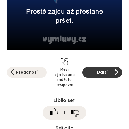
Mezi
Předchozí
Další
výmluvami
můžete
i swipovat
Líbilo se?
1
Sdílejte