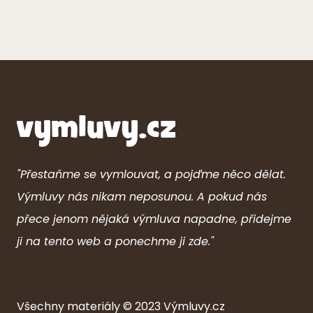
"Přestaňme se vymlouvat, a pojďme něco dělat.
Výmluvy nás nikam neposunou. A pokud nás
přece jenom nějaká výmluva napadne, přidejme
ji na tento web a ponechme ji zde."
Všechny ma
ter
iály © 2023
Výmluvy.cz