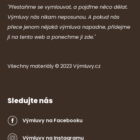
"Přestaňme se vymlouvat, a pojďme něco dělat.
Výmluvy nás nikam neposunou. A pokud nás
přece jenom nějaká výmluva napadne, přidejme
ji na tento web a ponechme ji zde."
Všechny ma
ter
iály © 2023
Výmluvy.cz
Sledujte nás
Výmluvy na Facebooku
Výmluvy na Instagramu