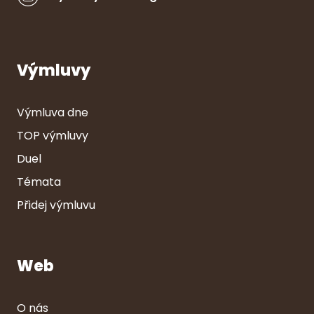
Výmluvy
Výmluva dne
TOP výmluvy
Duel
Témata
Přidej výmluvu
Web
O nás