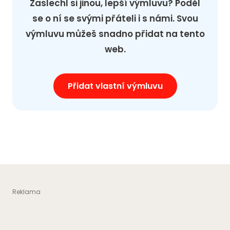
Zaslechl si jinou, lepší výmluvu? Poděl
se o ní se svými přáteli i s námi. Svou
výmluvu můžeš snadno přidat na tento
web.
Přidat vlastní výmluvu