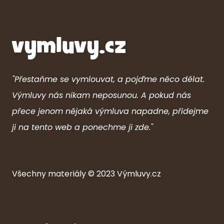
"Přestaňme se vymlouvat, a pojďme něco dělat.
Výmluvy nás nikam neposunou. A pokud nás
přece jenom nějaká výmluva napadne, přidejme
ji na tento web a ponechme ji zde."
Všechny ma
ter
iály © 2023
Výmluvy.cz