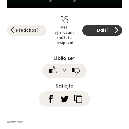
Mezi
Předchozí
Další
výmluvami
můžete
i swipovat
Líbilo se?
2
Sdílejte