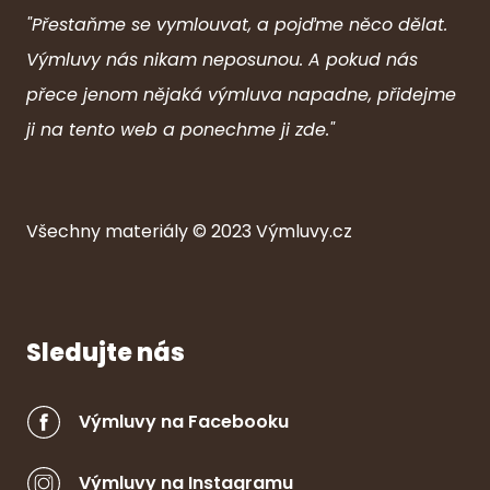
"Přestaňme se vymlouvat, a pojďme něco dělat.
Výmluvy nás nikam neposunou. A pokud nás
přece jenom nějaká výmluva napadne, přidejme
ji na tento web a ponechme ji zde."
Všechny ma
ter
iály © 2023
Výmluvy.cz
Sledujte nás
Výmluvy na Facebooku
Výmluvy na Instagramu