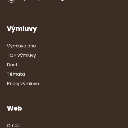
Výmluvy
Výmluva dne
TOP výmluvy
Duel
Témata
Přidej výmluvu
Web
O nás