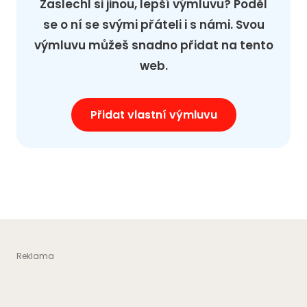
Zaslechl si jinou, lepší výmluvu? Poděl
se o ní se svými přáteli i s námi. Svou
výmluvu můžeš snadno přidat na tento
web.
Přidat vlastní výmluvu