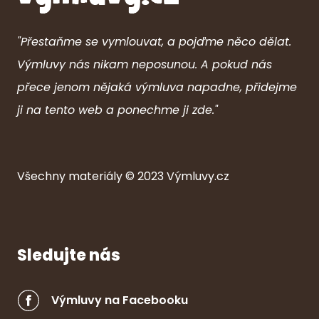
"Přestaňme se vymlouvat, a pojďme něco dělat.
Výmluvy nás nikam neposunou. A pokud nás
přece jenom nějaká výmluva napadne, přidejme
ji na tento web a ponechme ji zde."
Všechny ma
ter
iály © 2023
Výmluvy.cz
Sledujte nás
Výmluvy na Facebooku