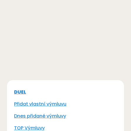
DUEL
Přidat vlastní výmluvu
Dnes přidané výmluvy
TOP Výmluvy