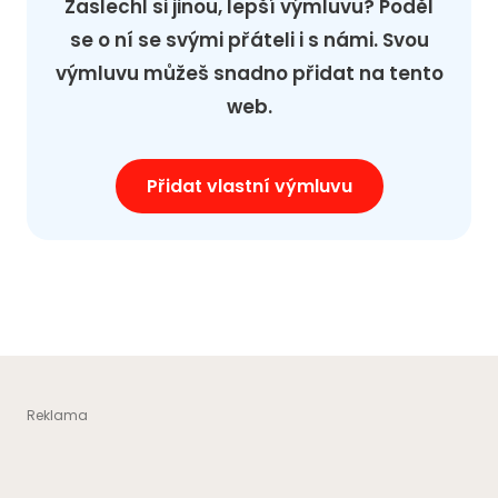
Zaslechl si jinou, lepší výmluvu? Poděl
se o ní se svými přáteli i s námi. Svou
výmluvu můžeš snadno přidat na tento
web.
Přidat vlastní výmluvu