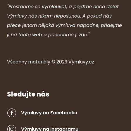
"Přestaňme se vymlouvat, a pojďme něco dělat.
Výmluvy nás nikam neposunou. A pokud nás
přece jenom nějaká výmluva napadne, přidejme
ji na tento web a ponechme ji zde."
Všechny ma
ter
iály © 2023
Výmluvy.cz
Sledujte nás
Výmluvy na Facebooku
Výmluvy na Instagramu