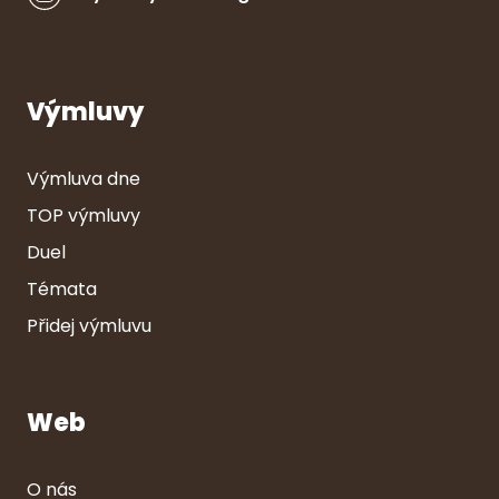
Výmluvy
Výmluva dne
TOP výmluvy
Duel
Témata
Přidej výmluvu
Web
O nás