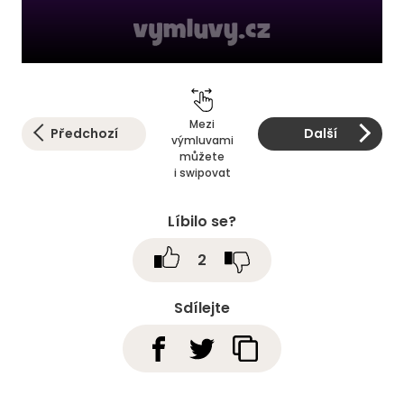
Mezi
Předchozí
Další
výmluvami
můžete
i swipovat
Líbilo se?
2
Sdílejte