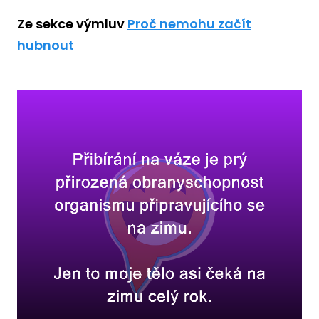
Ze sekce výmluv
Proč nemohu začít
hubnout