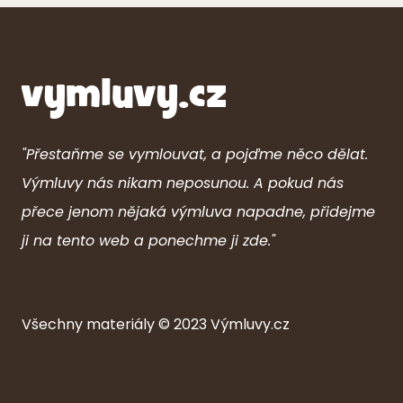
"Přestaňme se vymlouvat, a pojďme něco dělat.
Výmluvy nás nikam neposunou. A pokud nás
přece jenom nějaká výmluva napadne, přidejme
ji na tento web a ponechme ji zde."
Všechny ma
ter
iály © 2023
Výmluvy.cz