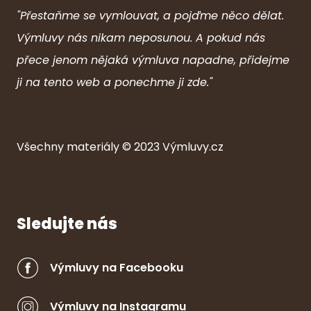
"Přestaňme se vymlouvat, a pojďme něco dělat.
Výmluvy nás nikam neposunou. A pokud nás
přece jenom nějaká výmluva napadne, přidejme
ji na tento web a ponechme ji zde."
Všechny ma
ter
iály © 2023
Výmluvy.cz
Sledujte nás
Výmluvy na Facebooku
Výmluvy na Instagramu