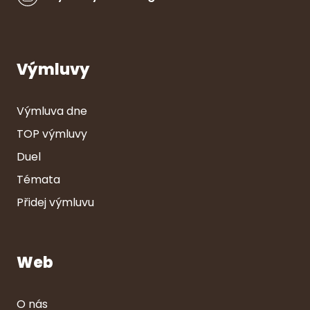
Výmluvy
Výmluva dne
TOP výmluvy
Duel
Témata
Přidej výmluvu
Web
O nás