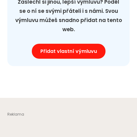
Zaslechl si jinou, lepší výmluvu? Poděl
se o ní se svými přáteli i s námi. Svou
výmluvu můžeš snadno přidat na tento
web.
Přidat vlastní výmluvu