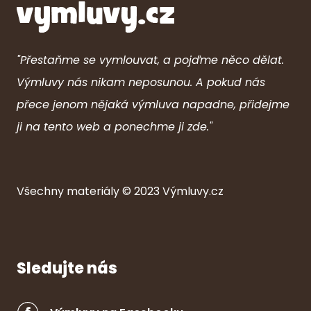
"Přestaňme se vymlouvat, a pojďme něco dělat.
Výmluvy nás nikam neposunou. A pokud nás
přece jenom nějaká výmluva napadne, přidejme
ji na tento web a ponechme ji zde."
Všechny ma
ter
iály © 2023
Výmluvy.cz
Sledujte nás