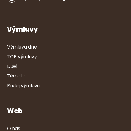
Výmluvy
Výmluva dne
TOP výmluvy
Duel
Témata
Přidej výmluvu
Web
O nás