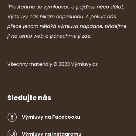
"Přestaňme se vymlouvat, a pojďme něco dělat.
Výmluvy nás nikam neposunou. A pokud nás
přece jenom nějaká výmluva napadne, přidejme
ji na tento web a ponechme ji zde."
Všechny ma
ter
iály © 2023
Výmluvy.cz
Sledujte nás
Výmluvy na Facebooku
Výmluvy na Instagramu