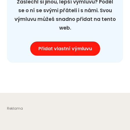
Zaslechl si jinou, lepší výmluvu? Poděl
se o ní se svými přáteli i s námi. Svou
výmluvu můžeš snadno přidat na tento
web.
Přidat vlastní výmluvu