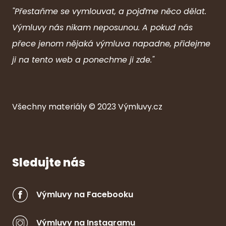
"Přestaňme se vymlouvat, a pojďme něco dělat.
Výmluvy nás nikam neposunou. A pokud nás
přece jenom nějaká výmluva napadne, přidejme
ji na tento web a ponechme ji zde."
Všechny ma
ter
iály © 2023
Výmluvy.cz
Sledujte nás
Výmluvy na Facebooku
Výmluvy na Instagramu