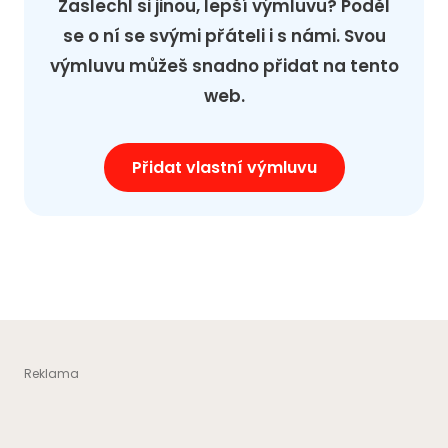
Zaslechl si jinou, lepší výmluvu? Poděl
se o ní se svými přáteli i s námi. Svou
výmluvu můžeš snadno přidat na tento
web.
Přidat vlastní výmluvu