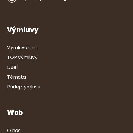
Výmluvy
Výmluva dne
TOP výmluvy
Duel
Témata
Přidej výmluvu
Web
O nás