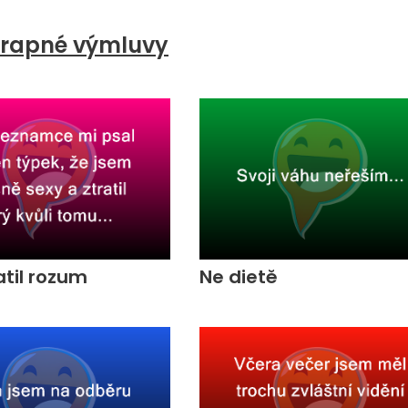
trapné výmluvy
atil rozum
Ne dietě