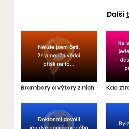
Další
Brambory a výtory z nich
Kdo ztr