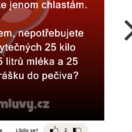
te
Líbilo se?
2