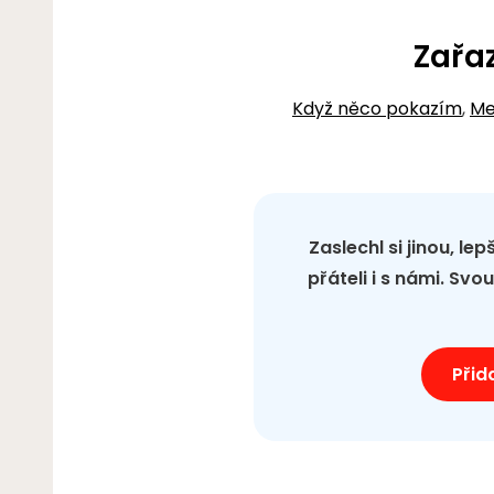
Zařa
Když něco pokazím
,
Me
Zaslechl si jinou, le
přáteli i s námi. Sv
Přid