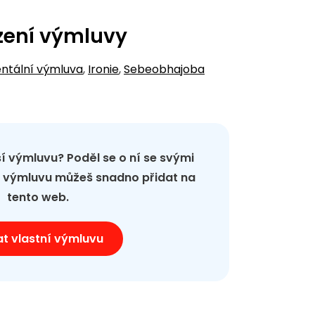
zení výmluvy
ntální výmluva
,
Ironie
,
Sebeobhajoba
pší výmluvu? Poděl se o ní se svými
ou výmluvu můžeš snadno přidat na
tento web.
at vlastní výmluvu