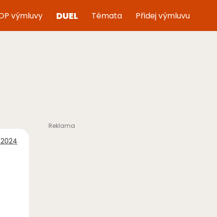
DUEL
OP výmluvy
Témata
Přidej výmluvu
 2024