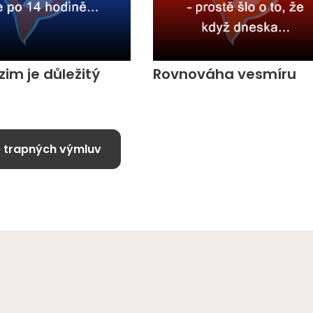
zim je důležitý
Rovnováha vesmíru
 trapných výmluv