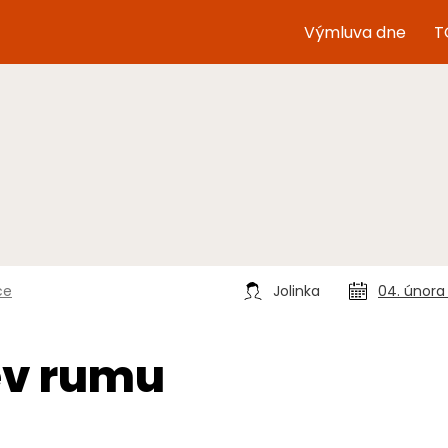
Výmluva dne
T
ce
Jolinka
04. února
ev rumu