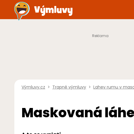
Výmluvy.cz
>
Trapné výmluvy
>
Lahev rumu v mas
Maskovaná láh