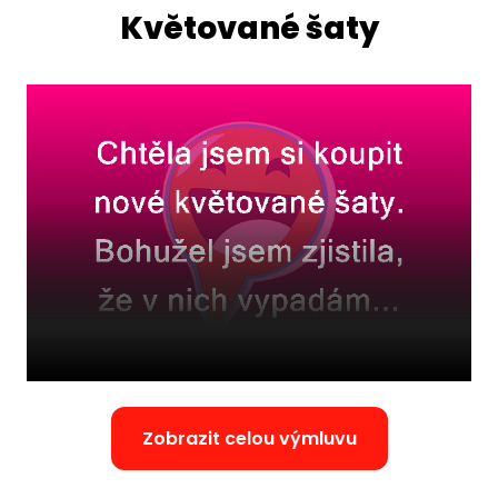
Květované šaty
Zobrazit celou výmluvu