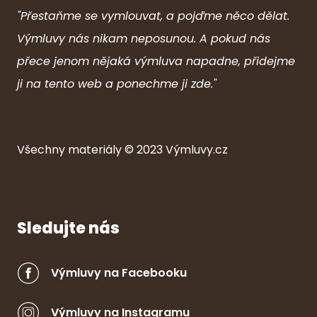
"Přestaňme se vymlouvat, a pojďme něco dělat.
Výmluvy nás nikam neposunou. A pokud nás
přece jenom nějaká výmluva napadne, přidejme
ji na tento web a ponechme ji zde."
Všechny ma
ter
iály © 2023
Výmluvy.cz
Sledujte nás
Výmluvy na Facebooku
Výmluvy na Instagramu