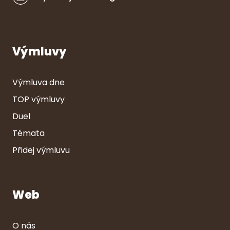
Výmluvy
Výmluva dne
TOP výmluvy
Duel
Témata
Přidej výmluvu
Web
O nás