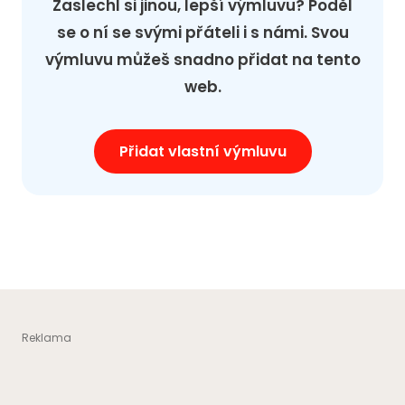
Zaslechl si jinou, lepší výmluvu? Poděl
se o ní se svými přáteli i s námi. Svou
výmluvu můžeš snadno přidat na tento
web.
Přidat vlastní výmluvu