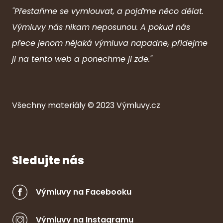
"Přestaňme se vymlouvat, a pojďme něco dělat.
Výmluvy nás nikam neposunou. A pokud nás
přece jenom nějaká výmluva napadne, přidejme
ji na tento web a ponechme ji zde."
Všechny ma
ter
iály © 2023
Výmluvy.cz
Sledujte nás
Výmluvy na Facebooku
Výmluvy na Instagramu