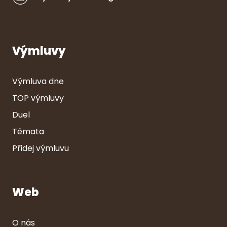
Výmluvy
Výmluva dne
TOP výmluvy
Duel
Témata
Přidej výmluvu
Web
O nás