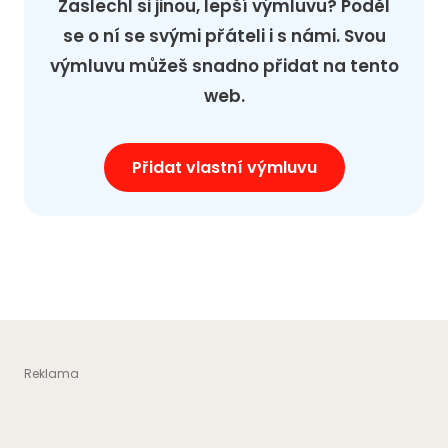
Zaslechl si jinou, lepší výmluvu? Poděl
se o ní se svými přáteli i s námi. Svou
výmluvu můžeš snadno přidat na tento
web.
Přidat vlastní výmluvu