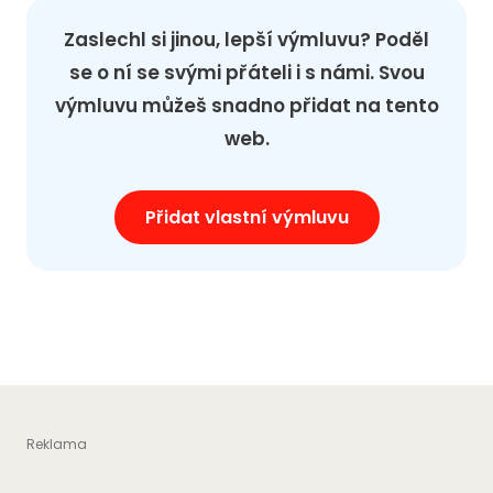
Zaslechl si jinou, lepší výmluvu? Poděl
se o ní se svými přáteli i s námi. Svou
výmluvu můžeš snadno přidat na tento
web.
Přidat vlastní výmluvu