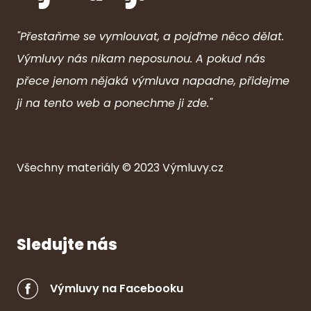
"Přestaňme se vymlouvat, a pojďme něco dělat.
Výmluvy nás nikam neposunou. A pokud nás
přece jenom nějaká výmluva napadne, přidejme
ji na tento web a ponechme ji zde."
Všechny ma
ter
iály © 2023
Výmluvy.cz
Sledujte nás
Výmluvy na Facebooku