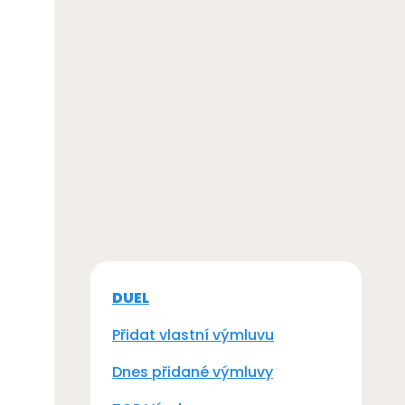
DUEL
Přidat vlastní výmluvu
Dnes přidané výmluvy