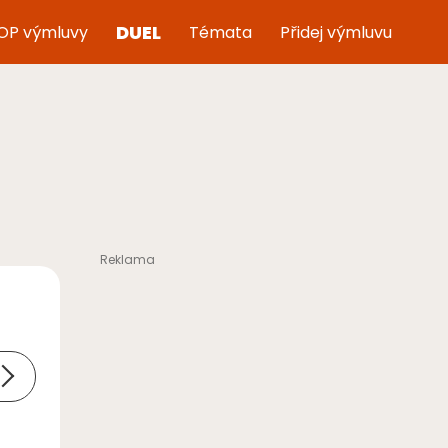
DUEL
OP výmluvy
Témata
Přidej výmluvu