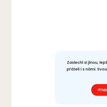
Zaslechl si jinou, le
přáteli i s námi. Sv
Přid