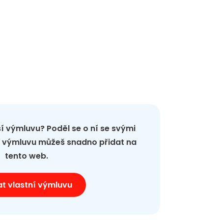
pší výmluvu? Poděl se o ní se svými
ou výmluvu můžeš snadno přidat na
tento web.
at vlastní výmluvu