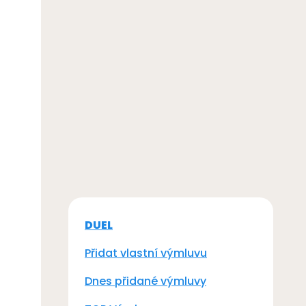
DUEL
Přidat vlastní výmluvu
Dnes přidané výmluvy