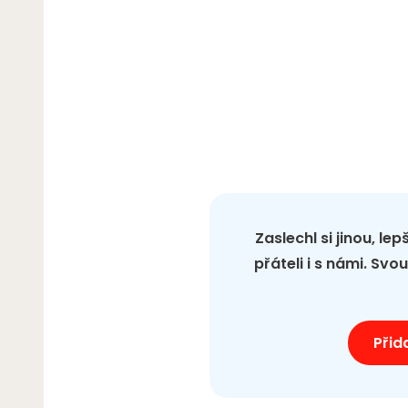
Zaslechl si jinou, le
přáteli i s námi. Sv
Přid