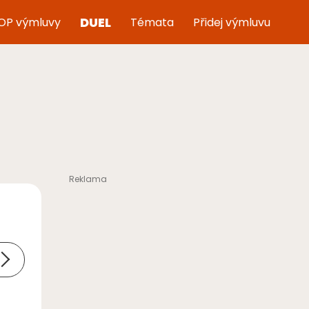
DUEL
OP výmluvy
Témata
Přidej výmluvu