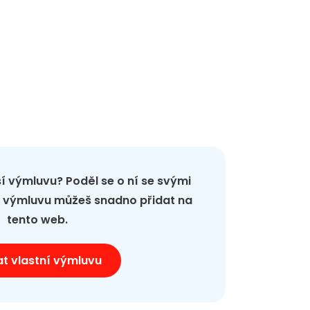
pší výmluvu? Poděl se o ní se svými
ou výmluvu můžeš snadno přidat na
tento web.
at vlastní výmluvu