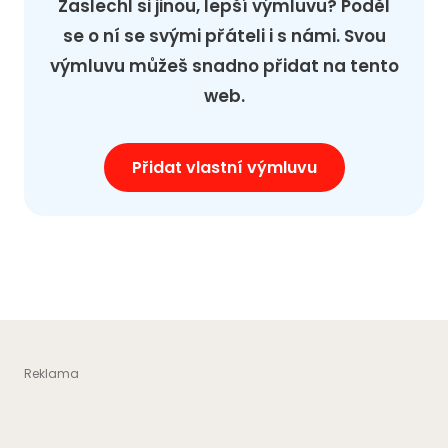
Zaslechl si jinou, lepší výmluvu? Poděl
se o ní se svými přáteli i s námi. Svou
výmluvu můžeš snadno přidat na tento
web.
Přidat vlastní výmluvu