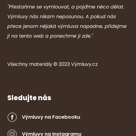
"Přestaňme se vymlouvat, a pojďme něco dělat.
Výmluvy nás nikam neposunou. A pokud nás
přece jenom nějaká výmluva napadne, přidejme
ji na tento web a ponechme ji zde."
Všechny ma
ter
iály © 2023
Výmluvy.cz
Sledujte nás
Výmluvy na Facebooku
Výmluvy na Instagramu