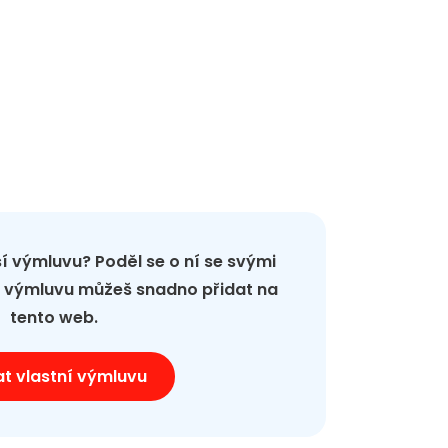
pší výmluvu? Poděl se o ní se svými
ou výmluvu můžeš snadno přidat na
tento web.
at vlastní výmluvu