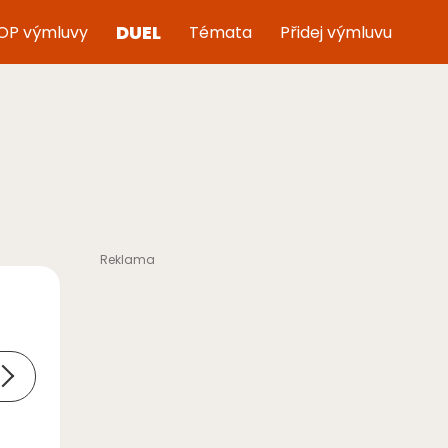
DUEL
OP výmluvy
Témata
Přidej výmluvu