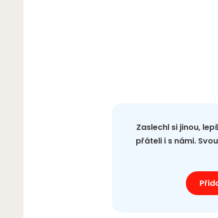
Zaslechl si jinou, le
přáteli i s námi. Sv
Přid