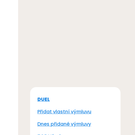
DUEL
Přidat vlastní výmluvu
Dnes přidané výmluvy