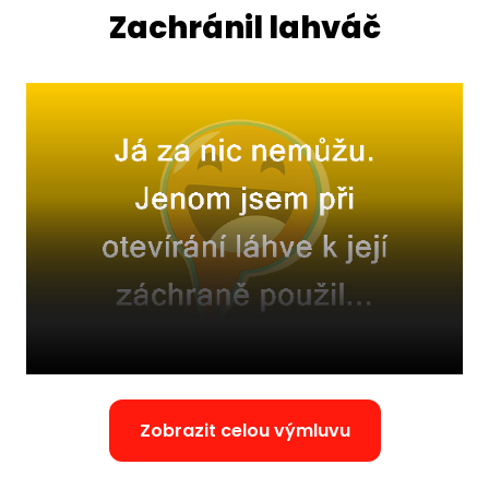
Zachránil lahváč
Zobrazit celou výmluvu