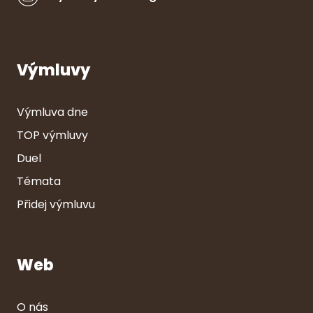
Výmluvy
Výmluva dne
TOP výmluvy
Duel
Témata
Přidej výmluvu
Web
O nás