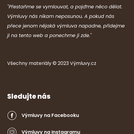
"Přestaňme se vymlouvat, a pojďme něco dělat.
Výmluvy nás nikam neposunou. A pokud nás
přece jenom nějaká výmluva napadne, přidejme
ji na tento web a ponechme ji zde."
Všechny ma
ter
iály © 2023
Výmluvy.cz
Sledujte nás
Výmluvy na Facebooku
Výmluvy na Instagramu