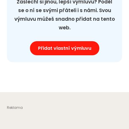
Zaslechl si jinou, lepší výmluvu? Poděl
se o ní se svými přáteli i s námi. Svou
výmluvu můžeš snadno přidat na tento
web.
Přidat vlastní výmluvu