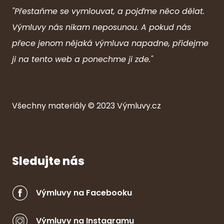
"Přestaňme se vymlouvat, a pojďme něco dělat.
Výmluvy nás nikam neposunou. A pokud nás
přece jenom nějaká výmluva napadne, přidejme
ji na tento web a ponechme ji zde."
Všechny ma
ter
iály © 2023
Výmluvy.cz
Sledujte nás
Výmluvy na Facebooku
Výmluvy na Instagramu