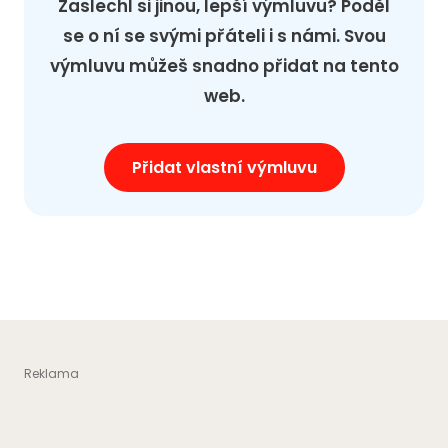
Zaslechl si jinou, lepší výmluvu? Poděl
se o ní se svými přáteli i s námi. Svou
výmluvu můžeš snadno přidat na tento
web.
Přidat vlastní výmluvu