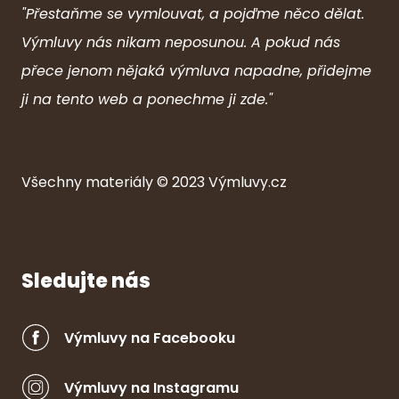
"Přestaňme se vymlouvat, a pojďme něco dělat.
Výmluvy nás nikam neposunou. A pokud nás
přece jenom nějaká výmluva napadne, přidejme
ji na tento web a ponechme ji zde."
Všechny ma
ter
iály © 2023
Výmluvy.cz
Sledujte nás
Výmluvy na Facebooku
Výmluvy na Instagramu