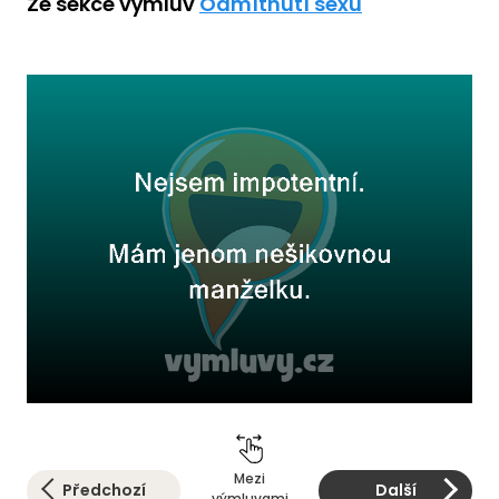
Ze sekce výmluv
Odmítnutí sexu
Mezi
Předchozí
Další
výmluvami