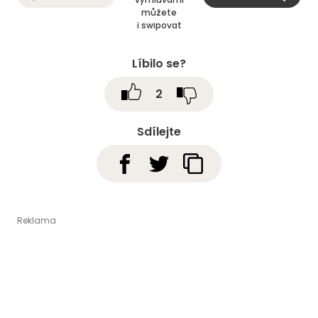
můžete
i swipovat
Líbilo se?
2
Sdílejte