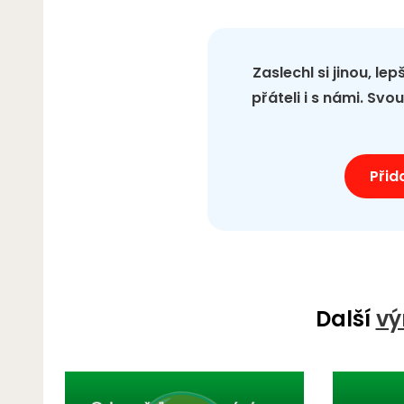
Zaslechl si jinou, le
přáteli i s námi. Sv
Přid
Další
vý