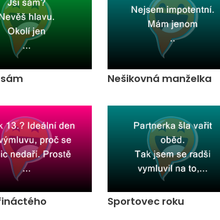
i sám
Nešikovná manželka
řináctého
Sportovec roku