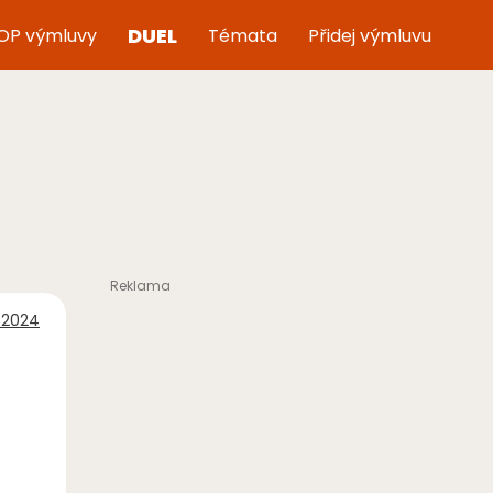
DUEL
OP výmluvy
Témata
Přidej výmluvu
í 2024