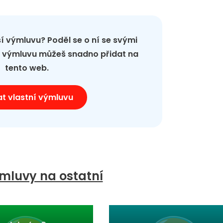
pší výmluvu? Poděl se o ní se svými
ou výmluvu můžeš snadno přidat na
tento web.
at vlastní výmluvu
mluvy na ostatní