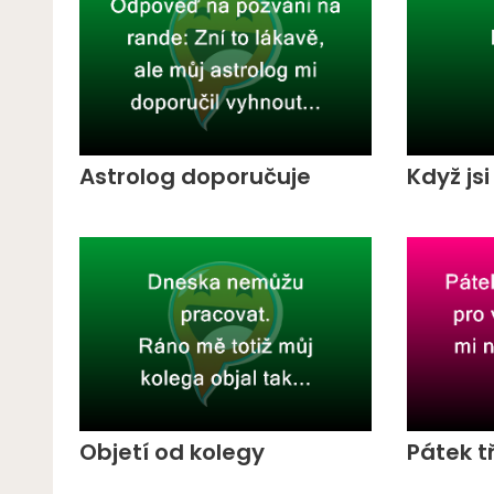
Astrolog doporučuje
Když js
Objetí od kolegy
Pátek t