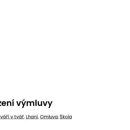
zení výmluvy
váří v tvář
,
Lhaní
,
Omluva
,
Škola