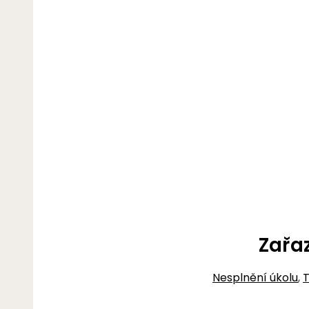
Zařa
Nesplnění úkolu
,
T