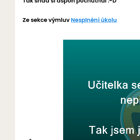
Tak snad si aspoň pochutnal :-D
Ze sekce výmluv
Nesplnění úkolu