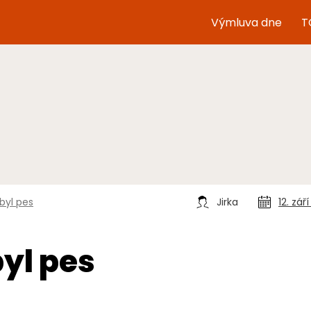
Výmluva dne
T
byl pes
Jirka
12. zář
byl pes