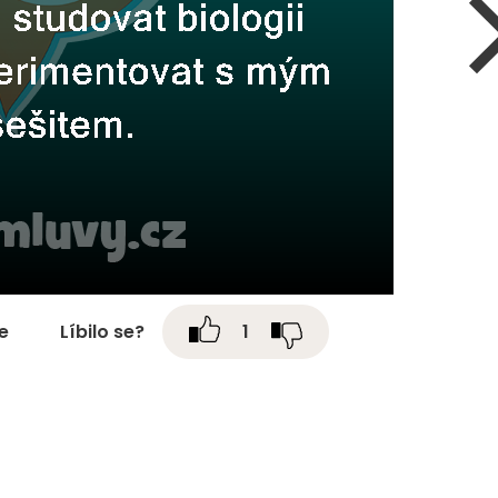
te
Líbilo se?
1