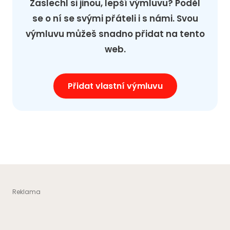
Zaslechl si jinou, lepší výmluvu? Poděl
se o ní se svými přáteli i s námi. Svou
výmluvu můžeš snadno přidat na tento
web.
Přidat vlastní výmluvu