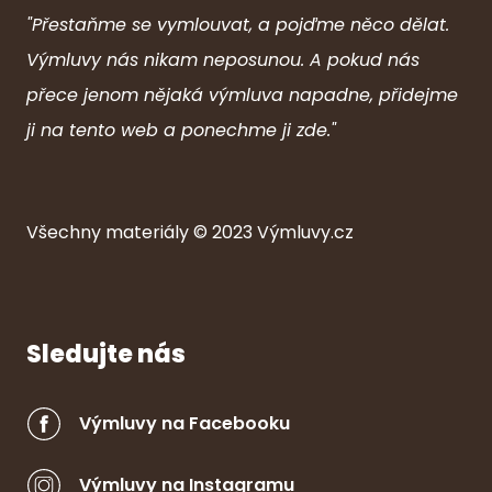
"Přestaňme se vymlouvat, a pojďme něco dělat.
Výmluvy nás nikam neposunou. A pokud nás
přece jenom nějaká výmluva napadne, přidejme
ji na tento web a ponechme ji zde."
Všechny ma
ter
iály © 2023
Výmluvy.cz
Sledujte nás
Výmluvy na Facebooku
Výmluvy na Instagramu