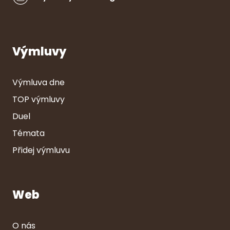
Výmluvy
Výmluva dne
TOP výmluvy
Duel
Témata
Přidej výmluvu
Web
O nás