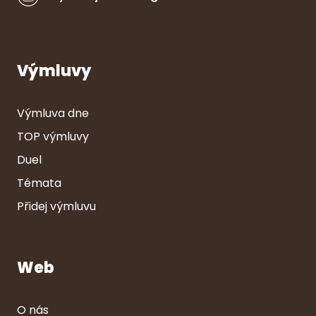
Výmluvy
Výmluva dne
TOP výmluvy
Duel
Témata
Přidej výmluvu
Web
O nás