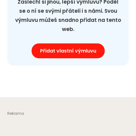
Zaslechl si jinou, lepší výmluvu? Poděl
se o ní se svými přáteli i s námi. Svou
výmluvu můžeš snadno přidat na tento
web.
Přidat vlastní výmluvu