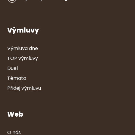
Výmluvy
Výmluva dne
TOP výmluvy
Duel
Témata
Přidej výmluvu
Web
O nás