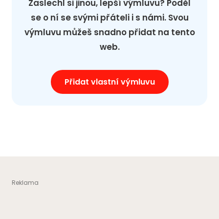
Zaslechl si jinou, lepší výmluvu? Poděl
se o ní se svými přáteli i s námi. Svou
výmluvu můžeš snadno přidat na tento
web.
Přidat vlastní výmluvu