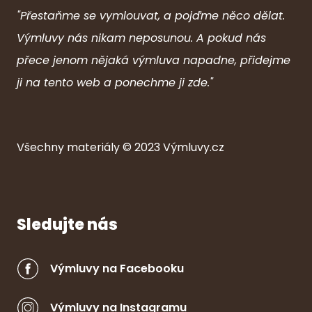
"Přestaňme se vymlouvat, a pojďme něco dělat.
Výmluvy nás nikam neposunou. A pokud nás
přece jenom nějaká výmluva napadne, přidejme
ji na tento web a ponechme ji zde."
Všechny ma
ter
iály © 2023
Výmluvy.cz
Sledujte nás
Výmluvy na Facebooku
Výmluvy na Instagramu