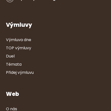
Výmluvy
Výmluva dne
TOP výmluvy
Duel
Témata
Přidej výmluvu
Web
O nás