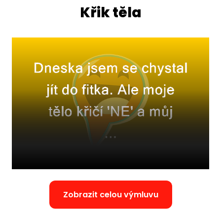
Křik těla
Zobrazit celou výmluvu