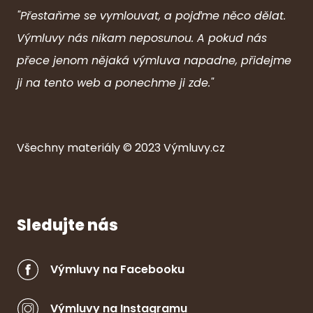
"Přestaňme se vymlouvat, a pojďme něco dělat.
Výmluvy nás nikam neposunou. A pokud nás
přece jenom nějaká výmluva napadne, přidejme
ji na tento web a ponechme ji zde."
Všechny ma
ter
iály © 2023
Výmluvy.cz
Sledujte nás
Výmluvy na Facebooku
Výmluvy na Instagramu