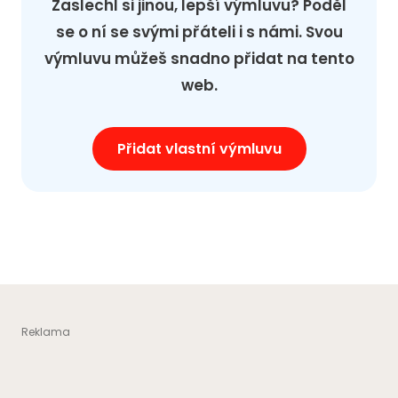
Zaslechl si jinou, lepší výmluvu? Poděl
se o ní se svými přáteli i s námi. Svou
výmluvu můžeš snadno přidat na tento
web.
Přidat vlastní výmluvu