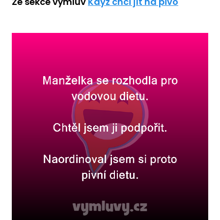
Ze sekce výmluv
Když chci jít na pivo