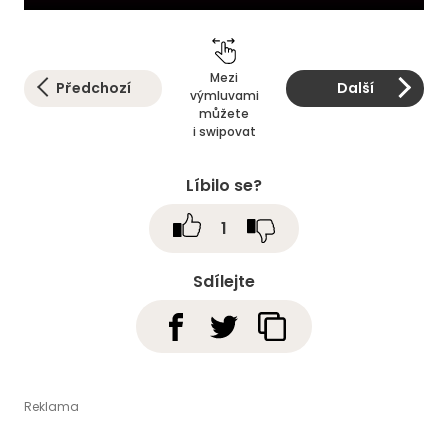
Mezi
Předchozí
Další
výmluvami
můžete
i swipovat
Líbilo se?
1
Sdílejte