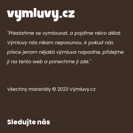
"Přestaňme se vymlouvat, a pojďme něco dělat.
Výmluvy nás nikam neposunou. A pokud nás
přece jenom nějaká výmluva napadne, přidejme
ji na tento web a ponechme ji zde."
Všechny ma
ter
iály © 2023
Výmluvy.cz
Sledujte nás