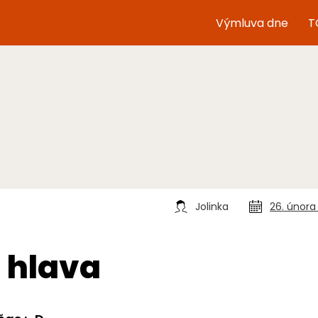
Výmluva dne
T
Jolinka
26. února
t hlava