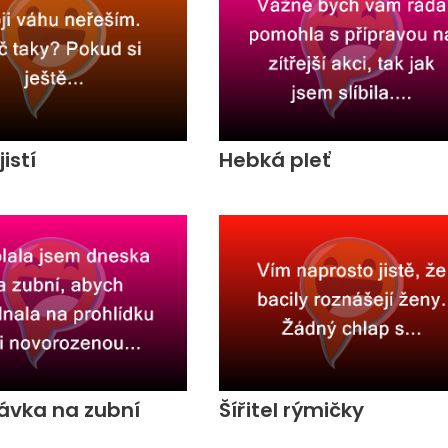
jistí
Hebká pleť
ávka na zubní
Šířitel rýmičky