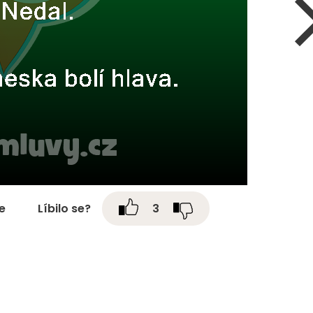
te
Líbilo se?
3