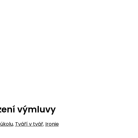
zení výmluvy
 úkolu
,
Tváří v tvář
,
Ironie