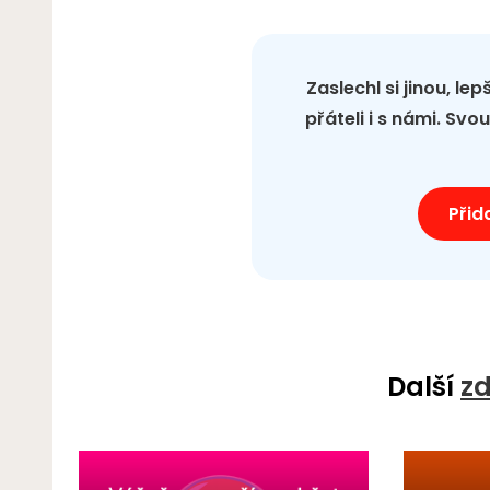
Zaslechl si jinou, le
přáteli i s námi. Sv
Přid
Další
zd