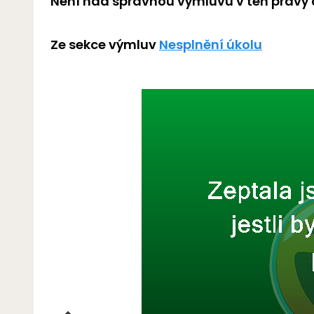
Není nad správnou výmluvu v ten pravý 
Ze sekce výmluv
Nesplnění úkolu