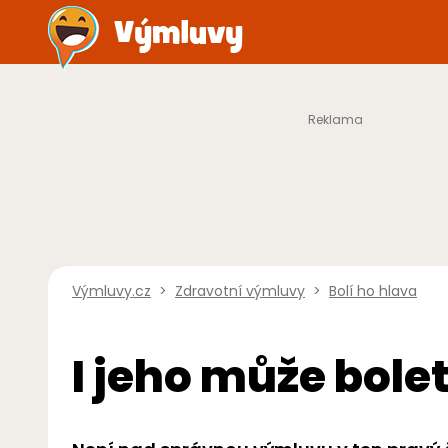
Výmluvy.cz
>
Zdravotní výmluvy
>
Bolí ho hlava
I jeho může bole